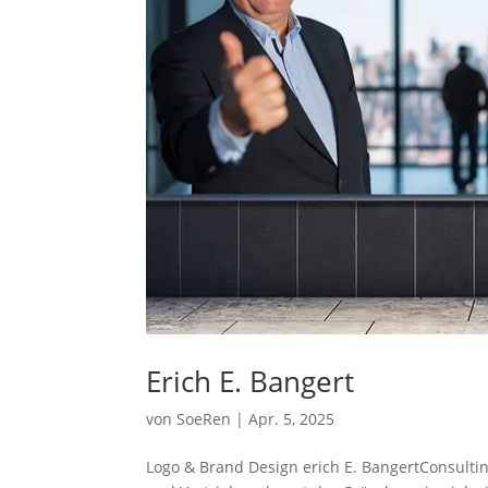
Erich E. Bangert
von
SoeRen
|
Apr. 5, 2025
Logo & Brand Design erich E. BangertConsultin